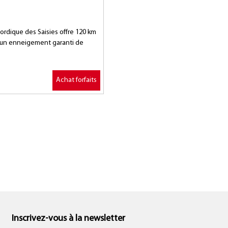
ordique des Saisies offre 120 km
s, un enneigement garanti de
Achat forfaits
Achat forfaits
Inscrivez-vous à la newsletter