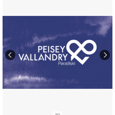
1
/
5