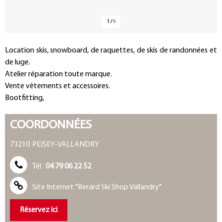
1
/
6
Présentation
Location skis, snowboard, de raquettes, de skis de randonnées et
de luge.
Atelier réparation toute marque.
Vente vêtements et accessoires.
Bootfitting,
COORDONNÉES
73210
PEISEY-VALLANDRY
Tél :
04 79 06 22 52
Site Internet
"Berard Ski Shop Vallandry"
Réservez ici