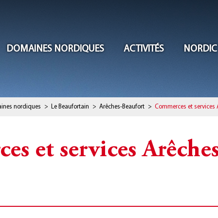
DOMAINES NORDIQUES
ACTIVITÉS
NORDIC
ines nordiques
>
Le Beaufortain
>
Arêches-Beaufort
>
Commerces et services 
s et services Arêche