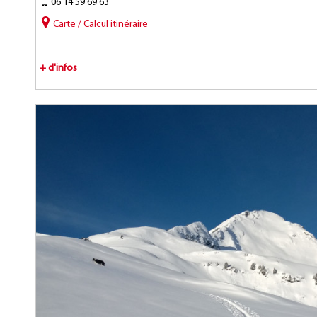
06 14 59 69 63
Carte / Calcul itinéraire
+ d'infos