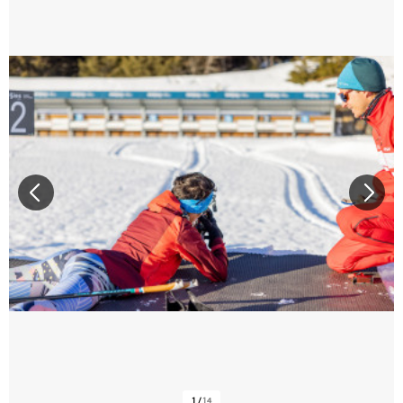
1
/
14