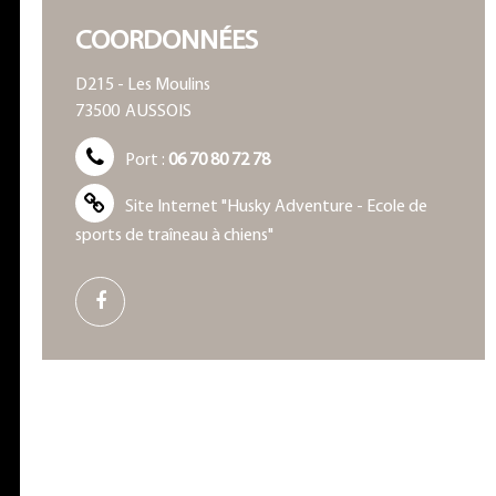
COORDONNÉES
D215 - Les Moulins
73500
AUSSOIS
Port :
06 70 80 72 78
Site Internet
"Husky Adventure - Ecole de
sports de traîneau à chiens"