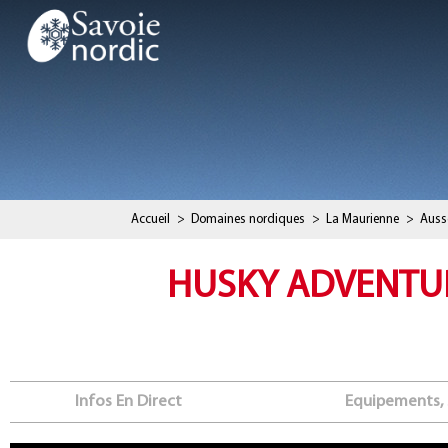
Accueil
>
Domaines nordiques
>
La Maurienne
>
Auss
HUSKY ADVENTURE
Infos En Direct
Equipements, 