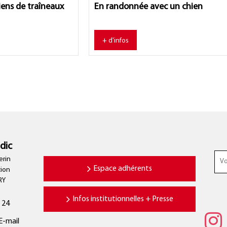
ens de traîneaux
En randonnée avec un chien
+ d'infos
dic
erin
Espace adhérents
tion
RY
Infos institutionnelles + Presse
 24
E-mail