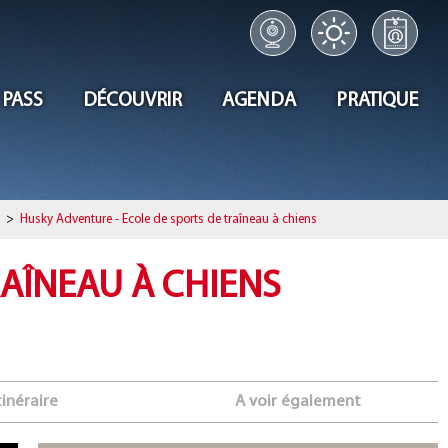
 PASS
DÉCOUVRIR
AGENDA
PRATIQUE
>
Husky Adventure - Ecole de sports de traîneau à chiens
RAÎNEAU À CHIENS
tinéraire
A voir également