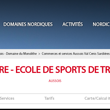
DOMAINES NORDIQUES
ACTIVITÉS
NORDIC
ois - Domaine du Monolithe
>
Commerces et services Aussois Val Cenis Sardières
 - ECOLE DE SPORTS DE T
AUSSOIS
Services
Tarifs
Carte/Calcul i