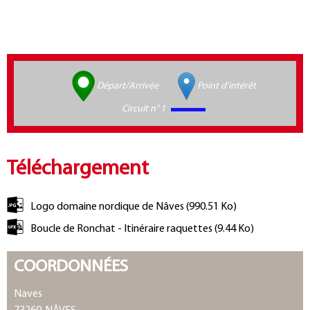
Départ/Arrivée
Point d'intérêt
Circuit n° 1
Téléchargement
Logo domaine nordique de Nâves
(990.51 Ko)
Boucle de Ronchat - Itinéraire raquettes
(9.44 Ko)
COORDONNÉES
Naves