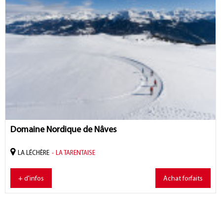
Domaine Nordique de Nâves
LA LÉCHÈRE
LA TARENTAISE
+ d'infos
Achat forfaits
Achat forfaits