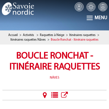
MENU
Accueil
>
Activités
>
Raquettes à Neige
>
Itinéraires raquettes
>
Itinéraires raquettes Nâves
>
Boucle Ronchat - Itinéraire raquettes
BOUCLE RONCHAT -
ITINÉRAIRE RAQUETTES
NÂVES