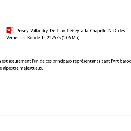
Peisey-Vallandry-De-Plan-Peisey-a-la-Chapelle-N-D-des-
Vernettes-Boucle-fr-222575
(1.06 Mo)
Présentation
s en est assurément l’un de ces principaux représentants tant l’Art baro
dre alpestre majestueux.