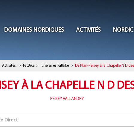
DOMAINES NORDIQUES
ACTIVITÉS
NORDIC
Activités
>
FatBike
>
Itinéraires FatBike
>
De Plan-Peisey à la Chapelle N D des
ISEY À LA CHAPELLE N D DE
PEISEY-VALLANDRY
En Direct