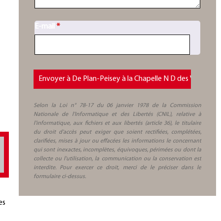
E-mail
*
Selon la Loi n° 78-17 du 06 janvier 1978 de la Commission
Nationale de l'Informatique et des Libertés (CNIL), relative à
l'informatique, aux fichiers et aux libertés (article 36), le titulaire
du droit d'accès peut exiger que soient rectifiées, complétées,
clarifiées, mises à jour ou effacées les informations le concernant
qui sont inexactes, incomplètes, équivoques, périmées ou dont la
collecte ou l'utilisation, la communication ou la conservation est
interdite. Pour exercer ce droit, merci de le préciser dans le
formulaire ci-dessus.
es