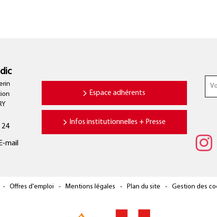
dic
erin
Espace adhérents
tion
RY
Infos institutionnelles + Presse
 24
E-mail
Offres d'emploi
Mentions légales
Plan du site
Gestion des co