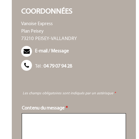
COORDONNÉES
Vanoise Express
Plan Peisey
73210
PEISEY-VALLANDRY
E-mail / Message
Tél :
04 79 07 94 28
Les champs obligatoires sont indiqués par un astérisque
*
Contenu du message
*