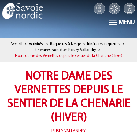
MENU
Accueil
>
Activités
>
Raquettes à Neige
>
Itinéraires raquettes
>
Itinéraires raquettes Peisey-Vallandry
>
Notre dame des Vernettes depuis le sentier de la Chenarie (Hiver)
NOTRE DAME DES
VERNETTES DEPUIS LE
SENTIER DE LA CHENARIE
(HIVER)
PEISEY-VALLANDRY