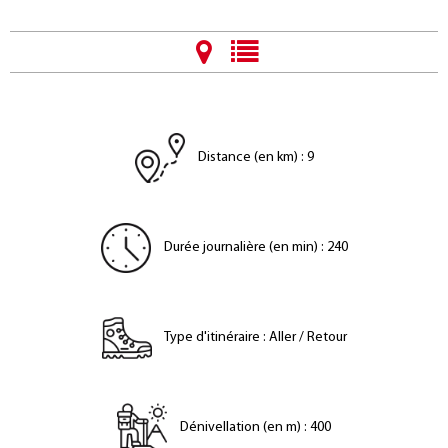
Distance (en km)
:
9
Durée journalière (en min)
:
240
Type d'itinéraire
:
Aller / Retour
Dénivellation (en m)
:
400