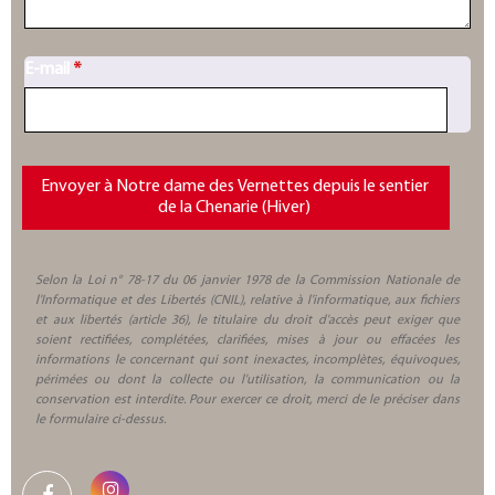
E-mail
*
Selon la Loi n° 78-17 du 06 janvier 1978 de la Commission Nationale de
l'Informatique et des Libertés (CNIL), relative à l'informatique, aux fichiers
et aux libertés (article 36), le titulaire du droit d'accès peut exiger que
soient rectifiées, complétées, clarifiées, mises à jour ou effacées les
informations le concernant qui sont inexactes, incomplètes, équivoques,
périmées ou dont la collecte ou l'utilisation, la communication ou la
conservation est interdite. Pour exercer ce droit, merci de le préciser dans
le formulaire ci-dessus.