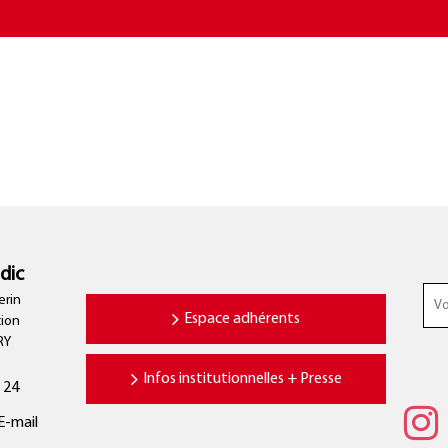
dic
erin
Espace adhérents
tion
RY
Infos institutionnelles + Presse
 24
E-mail