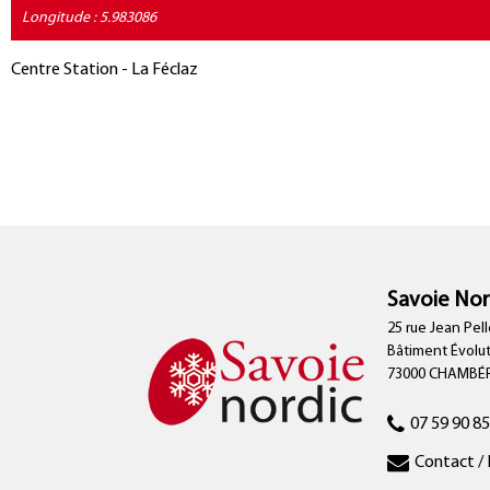
Longitude : 5.983086
Centre Station - La Féclaz
Savoie Nor
25 rue Jean Pell
Bâtiment Évolu
73000 CHAMBÉ
07 59 90 85
Contact / 