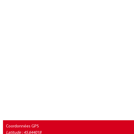
Coordonnées GPS
Latitude : 45.644018