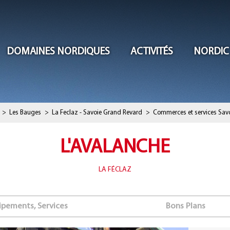
DOMAINES NORDIQUES
ACTIVITÉS
NORDIC
>
Les Bauges
>
La Feclaz - Savoie Grand Revard
>
Commerces et services Sav
L'AVALANCHE
LA FÉCLAZ
ipements, Services
Bons Plans