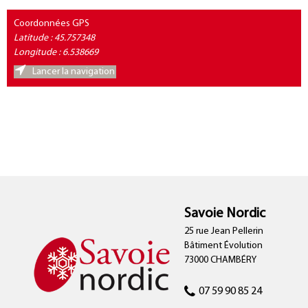
Coordonnées GPS
Latitude : 45.757348
Longitude : 6.538669
Lancer la navigation
Savoie Nordic
25 rue Jean Pellerin
Bâtiment Évolution
73000 CHAMBÉRY
07 59 90 85 24