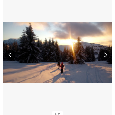
1
/
21